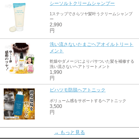
シーソルトクリームシャンプー
1ステップでさらツヤ髪叶うクリームシャンプ
ー
2,990
円
洗い流さないたまごヘアオイルトリート
メント
乾燥やダメージによりパサついた髪を補修する
洗い流さないヘアトリートメント
1,990
円
ビハツモ防脱ヘアトニック
ボリューム感をサポートするヘアトニック
3,500
円
ドクターEGFオールインワンクリーム
→ もっと見る