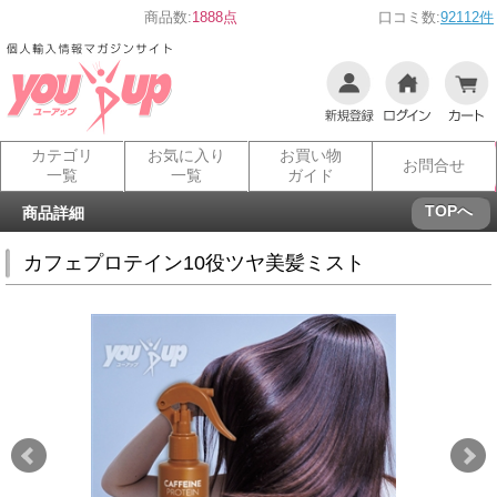
商品数:
1888点
口コミ数:
92112件
カテゴリ
お気に入り
お買い物
お問合せ
一覧
一覧
ガイド
TOPへ
商品詳細
カフェプロテイン10役ツヤ美髪ミスト