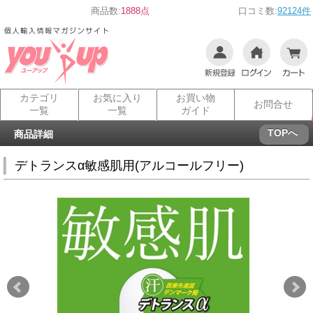
商品数:
1888点
口コミ数:
92124件
カテゴリ
お気に入り
お買い物
お問合せ
一覧
一覧
ガイド
TOPへ
商品詳細
デトランスα敏感肌用(アルコールフリー)