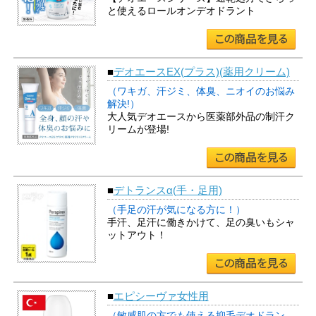
と使えるロールオンデオドラント
■
デオエースEX(プラス)(薬用クリーム)
（ワキガ、汗ジミ、体臭、ニオイのお悩み
解決!）
大人気デオエースから医薬部外品の制汗ク
リームが登場!
■
デトランスα(手・足用)
（手足の汗が気になる方に！）
手汗、足汗に働きかけて、足の臭いもシャ
ットアウト！
■
エピシーヴァ女性用
（敏感肌の方でも使える抑毛デオドラン