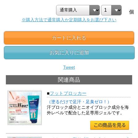
個
※購入方法で通常購入か定期購入をお選び下さい
カートに入れる
お気に入りに追加
Tweet
関連商品
■
フットブロッカー
（塗るだけで足汗・足臭ゼロ！）
汗ブロック成分とニオイブロック成分を海
外レベルで配合した足専用ジェルです。