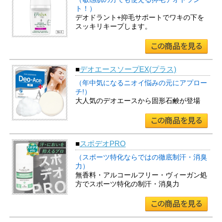
ト！）
デオドラント+抑毛サポートでワキの下を
スッキリキープします。
■
デオエースソープEX(プラス)
（年中気になるニオイ悩みの元にアプロー
チ!）
大人気のデオエースから固形石鹸が登場
■
スポデオPRO
（スポーツ特化ならではの徹底制汗・消臭
力）
無香料・アルコールフリー・ヴィーガン処
方でスポーツ特化の制汗・消臭力