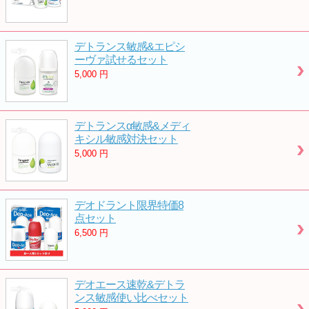
デトランス敏感&エピシ
ーヴァ試せるセット
5,000
円
デトランスα敏感&メディ
キシル敏感対決セット
5,000
円
デオドラント限界特価8
点セット
6,500
円
デオエース速乾&デトラ
ンス敏感使い比べセット