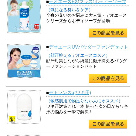
■
デオエースEX(プラス)ボディーソープ
（気になる臭いをケア）
全身の臭いのお悩みに大人気・デオエース
シリーズからボディソープが登場！
■
デオエースUVパウダーファンデセット
（顔汗抑えるデオエースコスメ）
顔汗対策しながら綺麗に顔汗抑えるパウダ
ーファンデーションセット
■
デトランスα(ワキ用)
（敏感肌用で物足りない人にオススメ）
ワキ汗対策これ一本!使った次の日からワキ
汗の悩みを一瞬で解決！