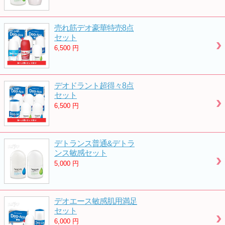
売れ筋デオ豪華特売8点
セット
6,500
円
デオドラント超得々8点
セット
6,500
円
デトランス普通&デトラ
ンス敏感セット
5,000
円
デオエース敏感肌用満足
セット
6,000
円