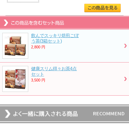
飲んでスッキリ焙煎ごぼ
う茶(3箱セット)
2,800
円
健康スリム得々お茶4点
セット
3,500
円