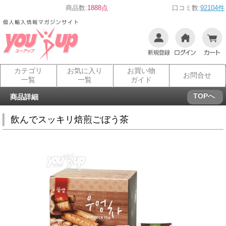
商品数:
1888点
口コミ数:
92104件
カテゴリ
お気に入り
お買い物
お問合せ
一覧
一覧
ガイド
TOPへ
商品詳細
飲んでスッキリ焙煎ごぼう茶