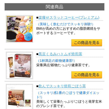
関連商品
■
楽痩せスラッとコーヒー(プレミアム)
（美味しく飲むだけでスッキリ体験!）
BMIが高めの方におすすめの脂肪燃焼をサ
ポートするコーヒーです。
■
黒豆くるみハトムギ焙煎茶
（1杯満足の穀物健康茶!）
栄養満点!穀物たっぷり健康茶です。
■
飲んでスッキリ焙煎ごぼう茶
（スッキリ感1番のごぼうで健康ダイエッ
ト!）
美味しくて栄養たっぷり!ごぼうと発芽玄米
のブレンド茶です。