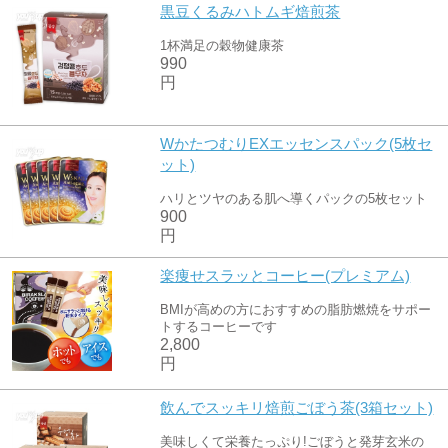
黒豆くるみハトムギ焙煎茶
1杯満足の穀物健康茶
990
円
WかたつむりEXエッセンスパック(5枚セ
ット)
ハリとツヤのある肌へ導くパックの5枚セット
900
円
楽痩せスラッとコーヒー(プレミアム)
BMIが高めの方におすすめの脂肪燃焼をサポー
トするコーヒーです
2,800
円
飲んでスッキリ焙煎ごぼう茶(3箱セット)
美味しくて栄養たっぷり!ごぼうと発芽玄米の