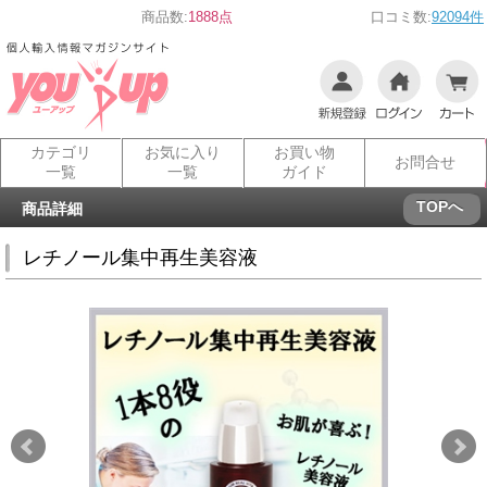
商品数:
1888点
口コミ数:
92094件
カテゴリ
お気に入り
お買い物
お問合せ
一覧
一覧
ガイド
TOPへ
商品詳細
レチノール集中再生美容液