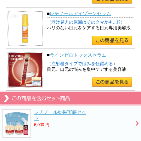
■
レチノールアイゾーンセラム
（老け見えの原因はそのクマかも...!?）
ハリのない目元をケアする目元専用美容液
■
ラインゼロトックスセラム
（注射器タイプで悩みを仕留める）
目元、口元の悩みを集中ケアする美容液
レチノール効果実感セッ
ト
6,000
円