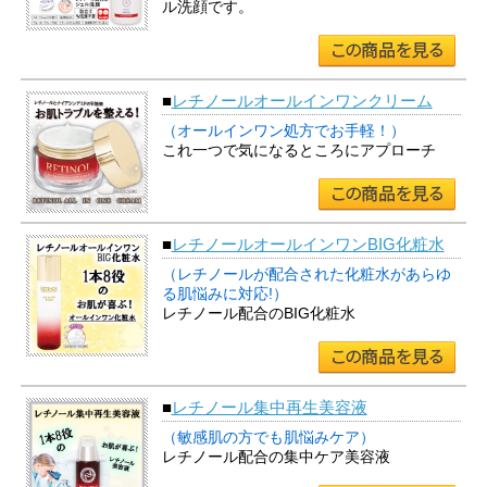
ル洗顔です。
■
レチノールオールインワンクリーム
（オールインワン処方でお手軽！）
これ一つで気になるところにアプローチ
■
レチノールオールインワンBIG化粧水
（レチノールが配合された化粧水があらゆ
る肌悩みに対応!）
レチノール配合のBIG化粧水
■
レチノール集中再生美容液
（敏感肌の方でも肌悩みケア）
レチノール配合の集中ケア美容液