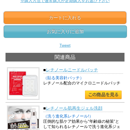
※購入方法で通常購入か定期購入をお選び下さい
カートに入れる
お気に入りに追加
Tweet
関連商品
■
レチノールニードルパッチ
（貼る美容針パッチ）
レチノール配合のマイクロニードルパッチ
■
レチノール肌再生ジェル洗顔
（洗う進化系レチノール!）
圧倒的な肌ケア効果から“年齢線の秘策”と
して知られるレチノールで洗う進化系ジェ