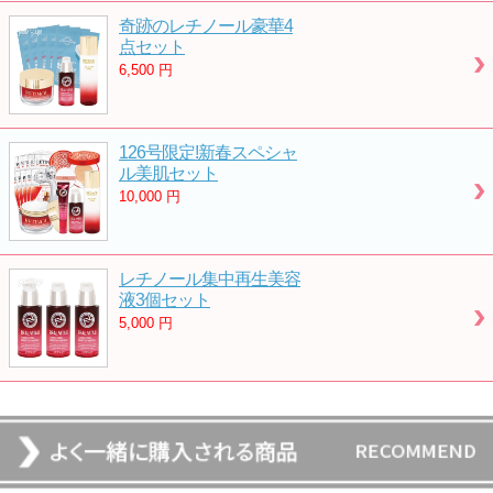
奇跡のレチノール豪華4
点セット
6,500
円
126号限定!新春スペシャ
ル美肌セット
10,000
円
レチノール集中再生美容
液3個セット
5,000
円