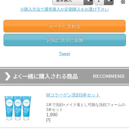
個
※購入方法で通常購入か定期購入をお選び下さい
カートに入れる
お気に入りに追加
Tweet
Wコラーゲン洗顔3本セット
1本で洗顔+メイク落とし可能な洗顔フォームの
3本セット
1,990
円