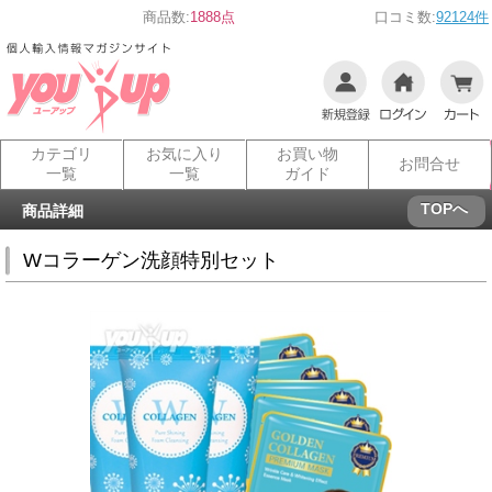
商品数:
1888点
口コミ数:
92124件
カテゴリ
お気に入り
お買い物
お問合せ
一覧
一覧
ガイド
TOPへ
商品詳細
Wコラーゲン洗顔特別セット