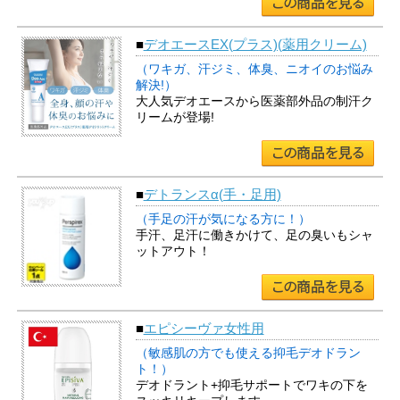
■
デオエースEX(プラス)(薬用クリーム)
（ワキガ、汗ジミ、体臭、ニオイのお悩み
解決!）
大人気デオエースから医薬部外品の制汗ク
リームが登場!
■
デトランスα(手・足用)
（手足の汗が気になる方に！）
手汗、足汗に働きかけて、足の臭いもシャ
ットアウト！
■
エピシーヴァ女性用
（敏感肌の方でも使える抑毛デオドラン
ト！）
デオドラント+抑毛サポートでワキの下を