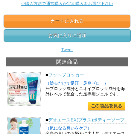
※購入方法で通常購入か定期購入をお選び下さい
カートに入れる
お気に入りに追加
Tweet
関連商品
■
フットブロッカー
（塗るだけで足汗・足臭ゼロ！）
汗ブロック成分とニオイブロック成分を海
外レベルで配合した足専用ジェルです。
■
デオエースEX(プラス)ボディーソープ
（気になる臭いをケア）
全身の臭いのお悩みに大人気・デオエース