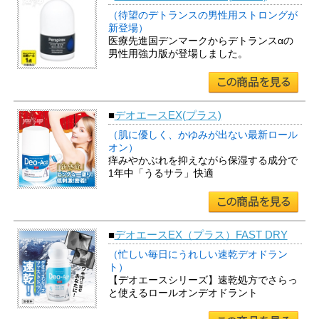
（待望のデトランスの男性用ストロングが
新登場）
医療先進国デンマークからデトランスαの
男性用強力版が登場しました。
■
デオエースEX(プラス)
（肌に優しく、かゆみが出ない最新ロール
オン）
痒みやかぶれを抑えながら保湿する成分で
1年中「うるサラ」快適
■
デオエースEX（プラス）FAST DRY
（忙しい毎日にうれしい速乾デオドラン
ト）
【デオエースシリーズ】速乾処方でさらっ
と使えるロールオンデオドラント