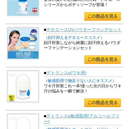
シリーズからボディソープが登場！
■
デオエースUVパウダーファンデセット
（顔汗抑えるデオエースコスメ）
顔汗対策しながら綺麗に顔汗抑えるパウダ
ーファンデーションセット
■
デトランスα(ワキ用)
（敏感肌用で物足りない人にオススメ）
ワキ汗対策これ一本!使った次の日からワキ
汗の悩みを一瞬で解決！
■
デトランスα敏感肌用(アルコールフリ
ー)