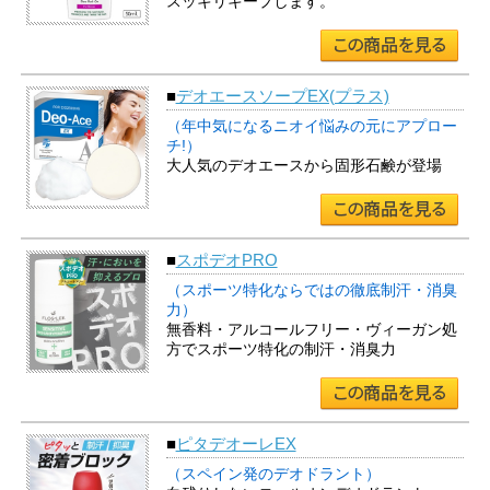
スッキリキープします。
■
デオエースソープEX(プラス)
（年中気になるニオイ悩みの元にアプロー
チ!）
大人気のデオエースから固形石鹸が登場
■
スポデオPRO
（スポーツ特化ならではの徹底制汗・消臭
力）
無香料・アルコールフリー・ヴィーガン処
方でスポーツ特化の制汗・消臭力
■
ピタデオーレEX
（スペイン発のデオドラント）