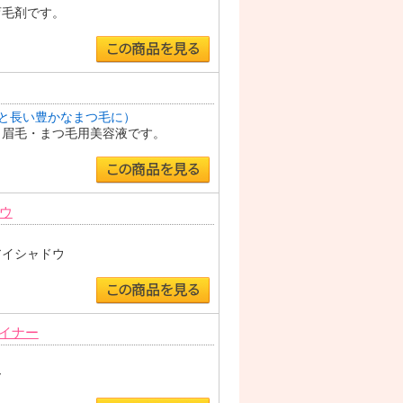
育毛剤です。
と長い豊かなまつ毛に）
く眉毛・まつ毛用美容液です。
ウ
）
アイシャドウ
イナー
ー