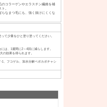
毛のコラーゲンやエラスチン繊維を補
スト。
ばらなまつ毛にも、強く抜けにくくな
使って少量をひと塗り塗ってください。
には、1週間に2～4回に減らします。
最大の効果を得られます。
-1、フコゲル、加水分解ペポカボチャシ