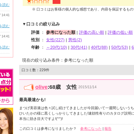
を読む
※ 口コミはお客様の個人的な感想であり、内容を保証するも
7 14:41
▼口コミの絞り込み
を読む
評価
：
参考になった順
|
評価の高い順
|
評価の低い順
7 14:41
性別
：
女性(227)
|
男性(2)
年齢
：
～20代(10)
|
30代(41)
|
40代(88)
|
50代(53)
|
を読む
現在の絞り込み条件：参考になった順
口コミ数：229件
olive
:68歳 女性
2015/11/14
最高最速かも!
まつげ美容液は色々試し続けてきましたが今回届いて一週間しないうち
ひいたかの様に黒くしっかりしてきました!速効性有りのカタログ説明
本当に効き目大ですよ!(^^)!
この口コミは参考になりましたか？
参考になった
|
報告