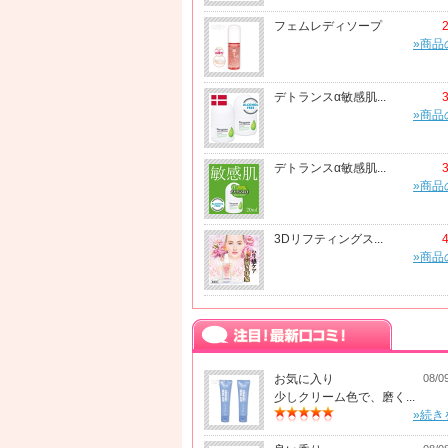
フェムレディソープ
»商品
デトランスα敏感肌...
»商品
デトランスα敏感肌...
»商品
3Dリフティングス...
»商品
お気に入り
08/0
少しクリーム色で、磨く...
»続き