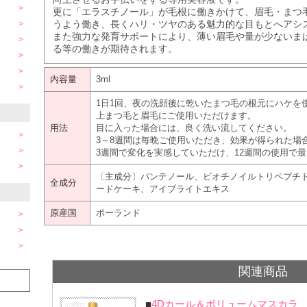
更に「エラスチノール」が毛根に働きかけて、眉毛・まつ
うよう働き、長くハリ・ツヤのある魅力的な目もとへアシ
また強力な発育サポートにより、薄い眉毛や量が少ないま
る等の働きが期待されます。
内容量
3ml
1日1回、夜の洗顔後に乾いたまつ毛の根元にハケを
上まつ毛と眉毛にご使用いただけます。
用法
目に入った場合には、良く洗い流してください。
3～8週間は毎晩ご使用いただき、効果が得られた場合
3週間で変化を実感していただけ、12週間の使用で
〔主成分〕パンテノール、ビオチノイルトリペプチド
全成分
ードケーキ、アイブライトエキス
原産国
ポーランド
関連商品
■
4Dカール＆ボリュームマスカラ