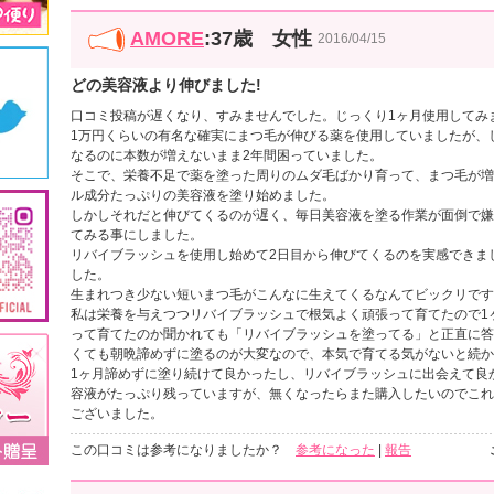
AMORE
:37歳 女性
2016/04/15
どの美容液より伸びました!
口コミ投稿が遅くなり、すみませんでした。じっくり1ヶ月使用してみ
1万円くらいの有名な確実にまつ毛が伸びる薬を使用していましたが、
なるのに本数が増えないまま2年間困っていました。
そこで、栄養不足で薬を塗った周りのムダ毛ばかり育って、まつ毛が増
ル成分たっぷりの美容液を塗り始めました。
しかしそれだと伸びてくるのが遅く、毎日美容液を塗る作業が面倒で嫌
てみる事にしました。
リバイブラッシュを使用し始めて2日目から伸びてくるのを実感できま
した。
生まれつき少ない短いまつ毛がこんなに生えてくるなんてビックリです
私は栄養を与えつつリバイブラッシュで根気よく頑張って育てたので1
って育てたのか聞かれても「リバイブラッシュを塗ってる」と正直に答
くても朝晩諦めずに塗るのが大変なので、本気で育てる気がないと続か
1ヶ月諦めずに塗り続けて良かったし、リバイブラッシュに出会えて良
容液がたっぷり残っていますが、無くなったらまた購入したいのでこれ
ございました。
この口コミは参考になりましたか？
参考になった
|
報告