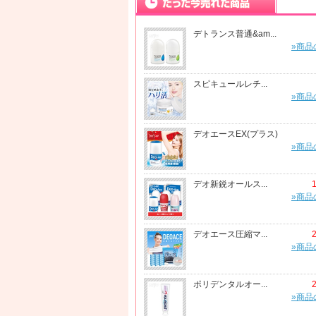
デトランス普通&am...
»商品
スピキュールレチ...
»商品
デオエースEX(プラス)
»商品
デオ新鋭オールス...
»商品
デオエース圧縮マ...
»商品
ポリデンタルオー...
»商品