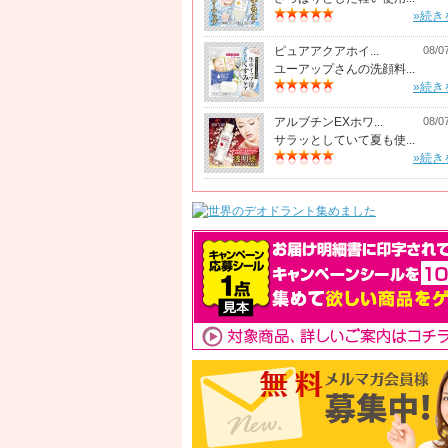
»続き
ピュアアクアホイ...
08/0
ユーアップさんの洗顔料...
»続き
アルブチンEXホワ...
08/0
サラッとしていて夏も使...
»続き