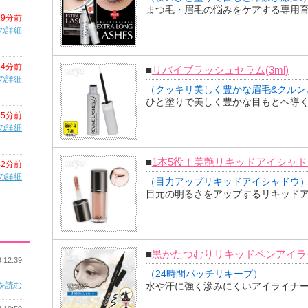
まつ毛・眉毛の悩みをケアする専用
29分前
の詳細
34分前
■
リバイブラッシュセラム(3ml)
の詳細
（クッキリ美しく豊かな眉毛&クルン
ひと塗りで美しく豊かな目もとへ導
35分前
の詳細
■
1本5役！美艶リキッドアイシャド
42分前
の詳細
（目力アップリキッドアイシャドウ
目元の明るさをアップするリキッド
■
黒かたつむりリキッドペンアイラ
9 12:39
（24時間パッチリキープ）
を読む
水や汗に強く滲みにくいアイライナ