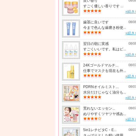
良い香り
08/0
すごく優しい香りです ...
»続き
歯茎に良いです
08/0
今まで色んな歯磨き粉使...
»続き
翌日の朝に実感
08/0
すごくいいです。私はピ...
»続き
24Kゴールドマルチ...
08/0
仕事でマスクを現在も外...
»続き
PDRNオイルミスト...
08/0
水分だけじゃなく油分も...
»続き
荒れないエッセン...
08/0
ぬりやすくツヤツヤ感あ...
»続き
5in1レチビタC・E...
08/0
さっぱりとした軽い使用...