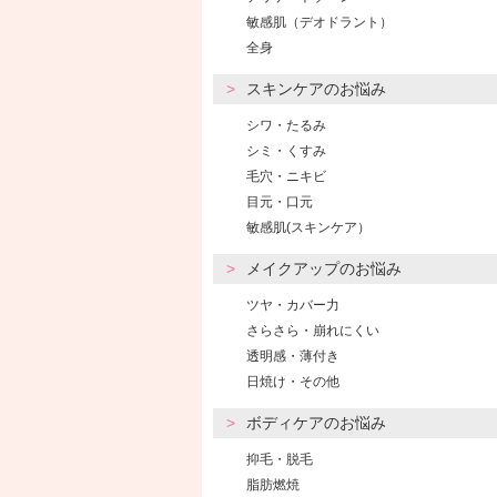
敏感肌（デオドラント）
全身
スキンケアのお悩み
シワ・たるみ
シミ・くすみ
毛穴・ニキビ
目元・口元
敏感肌(スキンケア）
メイクアップのお悩み
ツヤ・カバー力
さらさら・崩れにくい
透明感・薄付き
日焼け・その他
ボディケアのお悩み
抑毛・脱毛
脂肪燃焼