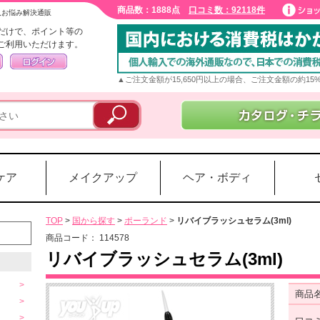
商品数：1888点
口コミ数：92118件
入お悩み解決通販
だけで、ポイント等の
ご利用いただけます。
▲ご注文金額が15,650円以上の場合、ご注文金額の約1
ケア
メイクアップ
ヘア・ボディ
TOP
>
国から探す
>
ポーランド
>
リバイブラッシュセラム(3ml)
商品コード：
114578
リバイブラッシュセラム(3ml)
商品