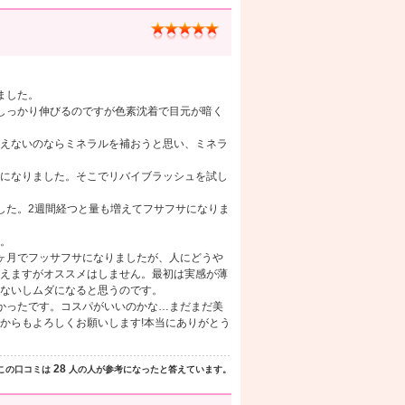
ました。
しっかり伸びるのですが色素沈着で目元が暗く
えないのならミネラルを補おうと思い、ミネラ
になりました。そこでリバイブラッシュを試し
した。2週間経つと量も増えてフサフサになりま
。
ヶ月でフッサフサになりましたが、人にどうや
えますがオススメはしません。最初は実感が薄
ないしムダになると思うのです。
かったです。コスパがいいのかな…まだまだ美
からもよろしくお願いします!本当にありがとう
28
この口コミは
人の人が参考になったと答えています。