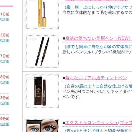
（縦・横・上にしっかり伸びてフサフ
自然に立体的なまつ毛を演出するマ
1分前
の詳細
2分前
■
魔法の落ちない美眉ペン（NEW
の詳細
（誰でも簡単に自然な印象の立体眉
新しいペンシル+ブラシの2機能が1
7分前
の詳細
18分前
■
落ちないリアル眉ティントペン
の詳細
（自身の眉のように自然な仕上げる
ペン先が4つに分かれたリキッドタイ
ペンです。
23分前
の詳細
29分前
■
エクストラロングラッシュ(プラス
の詳細
（夜のひと塗りで目もと印象が激変!