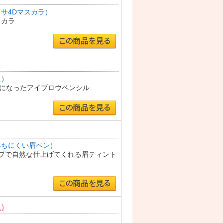
サ4Dマスカラ）
スカラ
）
に）
つになったアイブロウペンシル
落ちにくい眉ペン）
プで自然な仕上げてくれる眉ティント
)
）