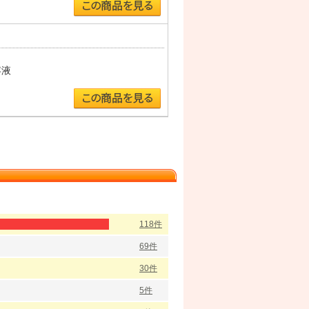
）
容液
118件
69件
30件
5件