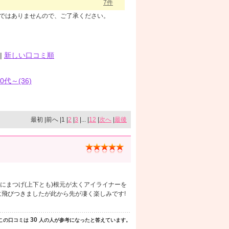
7件
のではありませんので、ご了承ください。
|
新しい口コミ順
60代～(36)
最初 |前へ |1 |
2
|
3
|... |
12
|
次へ
|
最後
にまつげ(上下とも)根元が太くアイライナーを
に飛びつきましたが此から先が凄く楽しみです!
30
この口コミは
人の人が参考になったと答えています。