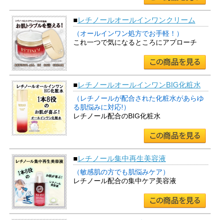
■
レチノールオールインワンクリーム
（オールインワン処方でお手軽！）
これ一つで気になるところにアプローチ
■
レチノールオールインワンBIG化粧水
（レチノールが配合された化粧水があらゆ
る肌悩みに対応!）
レチノール配合のBIG化粧水
■
レチノール集中再生美容液
（敏感肌の方でも肌悩みケア）
レチノール配合の集中ケア美容液