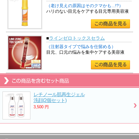
（老け見えの原因はそのクマかも...!?）
ハリのない目元をケアする目元専用美容液
■
ラインゼロトックスセラム
（注射器タイプで悩みを仕留める）
目元、口元の悩みを集中ケアする美容液
レチノール肌再生ジェル
洗顔(2個セット)
3,500
円