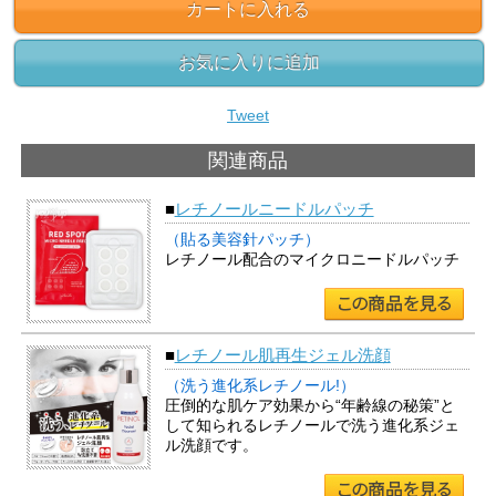
カートに入れる
お気に入りに追加
Tweet
関連商品
■
レチノールニードルパッチ
（貼る美容針パッチ）
レチノール配合のマイクロニードルパッチ
■
レチノール肌再生ジェル洗顔
（洗う進化系レチノール!）
圧倒的な肌ケア効果から“年齢線の秘策”と
して知られるレチノールで洗う進化系ジェ
ル洗顔です。