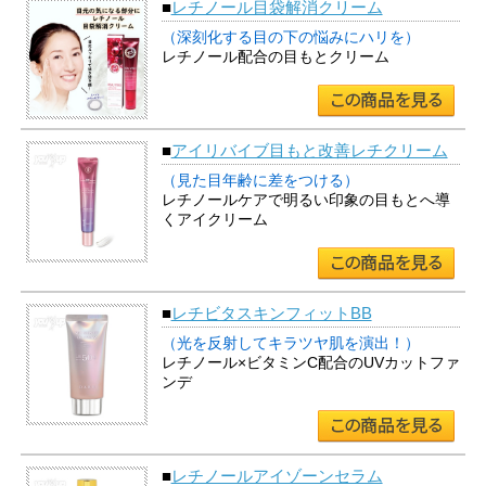
■
レチノール目袋解消クリーム
（深刻化する目の下の悩みにハリを）
レチノール配合の目もとクリーム
■
アイリバイブ目もと改善レチクリーム
（見た目年齢に差をつける）
レチノールケアで明るい印象の目もとへ導
くアイクリーム
■
レチビタスキンフィットBB
（光を反射してキラツヤ肌を演出！）
レチノール×ビタミンC配合のUVカットファ
ンデ
■
レチノールアイゾーンセラム