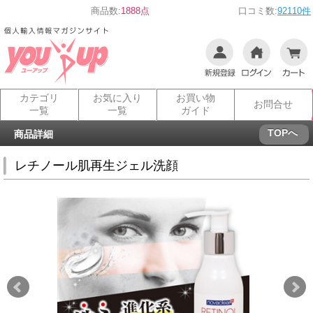
商品数:
1888点
口コミ数:
92110件
カテゴリ
お気に入り
お買い物
お問合せ
一覧
一覧
ガイド
TOPへ
商品詳細
レチノール肌再生ジェル洗顔