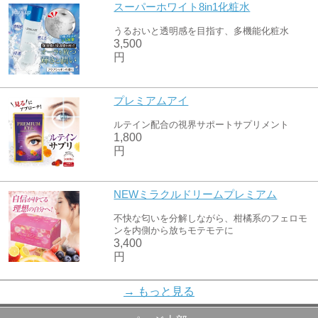
スーパーホワイト8in1化粧水
うるおいと透明感を目指す、多機能化粧水
3,500
円
プレミアムアイ
ルテイン配合の視界サポートサプリメント
1,800
円
NEWミラクルドリームプレミアム
不快な匂いを分解しながら、柑橘系のフェロモ
ンを内側から放ちモテモテに
3,400
円
24Kゴールド脱皮ジェルパックEX
→ もっと見る
剥がしてケアするジェルパック