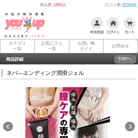
商品数:
1888点
口コミ数:
92094件
カテゴリ
お気に入り
お買い物
お問合せ
一覧
一覧
ガイド
TOPへ
商品詳細
ネバ―エンディング潤滑ジェル