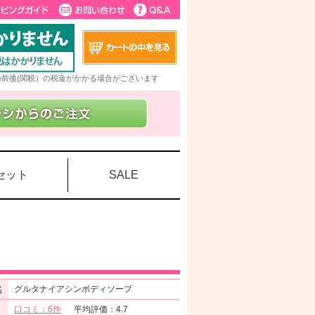
5%前後(関税）の税金がかかる場合がございます
セット
SALE
名
グルタナイアシンボディソープ
口コミ：6件
平均評価：4.7