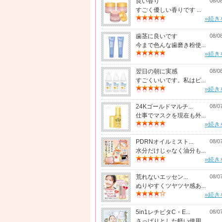
良い香り
08/0
すごく優しい香りです ...
»続き
歯茎に良いです
08/0
今まで色んな歯磨き粉使...
»続き
翌日の朝に実感
08/0
すごくいいです。私はピ...
»続き
24Kゴールドマルチ...
08/0
仕事でマスクを現在も外...
»続き
PDRNオイルミスト...
08/0
水分だけじゃなく油分も...
»続き
荒れないエッセン...
08/0
ぬりやすくツヤツヤ感あ...
»続き
5in1レチビタC・E...
08/0
さっぱりとした軽い使用...