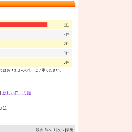
4件
2件
0件
0件
0件
のではありませんので、ご了承ください。
|
新しい口コミ順
(1)
最初 |前へ |1 |次へ |最後