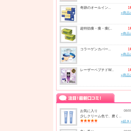
奇跡のオールイン...
1
»商品
超特効痩・痩・痩(...
1
»商品
コラーゲンカバー...
1
»商品
レーザーペプチドW...
1
»商品
お気に入り
08/0
少しクリーム色で、磨く...
»続き