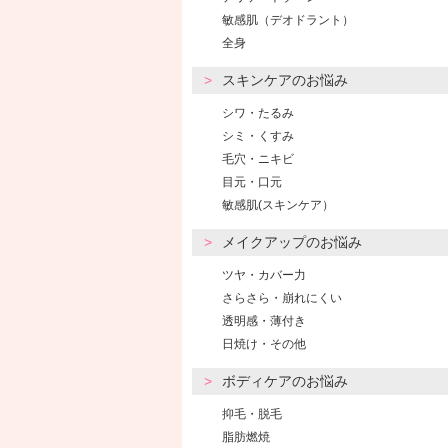
敏感肌（デオドラント）
全身
スキンケアのお悩み
シワ・たるみ
シミ・くすみ
毛穴・ニキビ
目元・口元
敏感肌(スキンケア）
メイクアップのお悩み
ツヤ・カバー力
さらさら・崩れにくい
透明感・薄付き
日焼け・その他
ボディケアのお悩み
抑毛・脱毛
脂肪燃焼