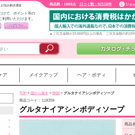
商品数：1888点
口コミ数：92118件
入お悩み解決通販
だけで、ポイント等の
ご利用いただけます。
▲ご注文金額が15,650円以上の場合、ご注文金額の約1
ケア
メイクアップ
ヘア・ボディ
TOP
>
国から探す
>
韓国
>
グルタナイアシンボディソープ
商品コード：
118358
グルタナイアシンボディソープ
商品