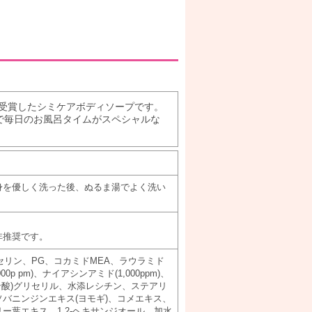
を受賞したシミケアボディソープです。
で毎日のお風呂タイムがスペシャルな
身を優しく洗った後、ぬるま湯でよく洗い
非推奨です。
リセリン、PG、コカミドMEA、ラウラミド
 pm)、ナイアシンアミド(1,000ppm)、
ン酸)グリセリル、水添レシチン、ステアリ
バニンジンエキス(ヨモギ)、コメエキス、
ー葉エキス、1,2-ヘキサンジオール、加水