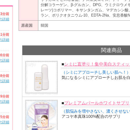
分解コラーゲン、β-グルカン、DPG、ウミクロウメ
レーツ)コポリマー、キサンタンガム、マデカシン酸
13分前
ラン、ポリクオタニウム-10、EDTA-2Na、安息香
の詳細
原産国
韓国
31分前
の詳細
関連商品
46分前
の詳細
■
シミに直塗り！集中美白スティッ
（シミにアプローチし美しい肌へ！
48分前
気になるシミにアプローチしお肌を
の詳細
49分前
の詳細
■
プレミアムパールホワイトサプリ
（肌悩みを増やさない、濃くさせな
アコヤ本真珠100%配合のサプリ
55分前
の詳細