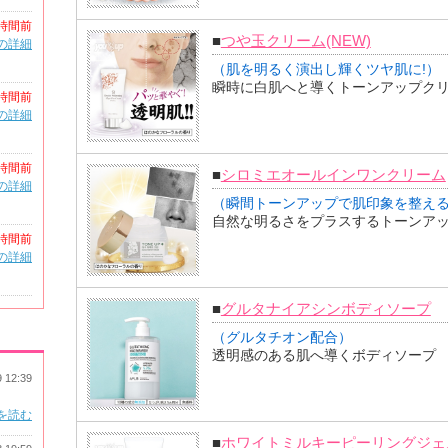
時間前
■
つや玉クリーム(NEW)
の詳細
（肌を明るく演出し輝くツヤ肌に!）
瞬時に白肌へと導くトーンアップク
時間前
の詳細
時間前
■
シロミエオールインワンクリーム
の詳細
（瞬間トーンアップで肌印象を整え
自然な明るさをプラスするトーンア
時間前
の詳細
■
グルタナイアシンボディソープ
（グルタチオン配合）
透明感のある肌へ導くボディソープ
9 12:39
を読む
■
ホワイトミルキーピーリングジェ