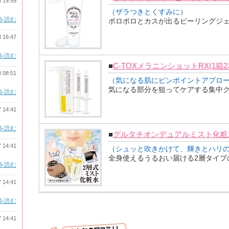
8 19:59
（ザラつきとくすみに）
を読む
ポロポロとカスが出るピーリングジ
8 16:47
を読む
■
C-TOXメラニンショットRX(1箱2
8 08:51
（気になる肌にピンポイントアプロ
気になる部分を狙ってケアする集中
を読む
7 14:41
を読む
■
グルタチオンデュアルミスト化粧
7 14:41
（シュッと吹きかけて、輝きとハリ
全身使えるうるおい届ける2層タイプ
を読む
7 14:41
を読む
7 14:41