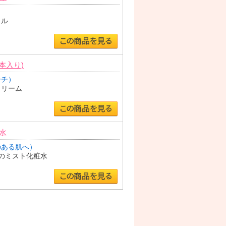
ェル
本入り)
ーチ）
クリーム
水
のある肌へ）
のミスト化粧水