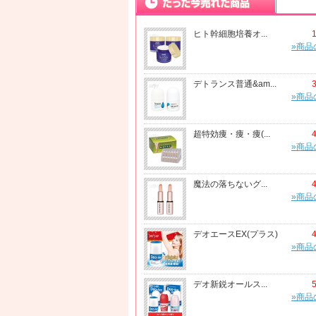
ヒト幹細胞培養オ...
»商品
デトランス普通&am...
»商品
超特効痩・痩・痩(...
»商品
魔法の落ちないグ...
»商品
デオエースEX(プラス)
»商品
デオ新鋭オールス...
»商品