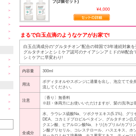
プ(2個セット)
¥4,000
まるで白玉点滴のようなケアがお家で!
白玉点滴成分の“グルタチオン”配合の韓国で3年連続対象
グルタチオンとシミケア認可のナイアシンアミドのW配合
シミケアに早変わり!
内容量
300ml
ボディタオルやスポンジに適量を出し、泡立てて全
用法
流してください。
〔香り〕無香料
注意
※顔・体両方にお使いいただけますが、髪の洗浄は
水、ラウレス硫酸Na、ツボクサエキス(5.1%)、グ
DEA、コカミドプロピルベタイン、グルタチオン(1,000p
クエン酸、ヒアルロン酸Na、トリ(カプリル/カプリ
ン酸グリセリル、コレステロール、ハスエキス、ホソ
全成分
サッカロミセス培養物、ナス果実エキス、ティーツリ