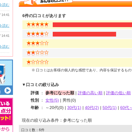
を読む
7 14:41
6件の口コミがあります
を読む
7 14:41
を読む
※ 口コミはお客様の個人的な感想であり、内容を保証するも
▼口コミの絞り込み
評価
：
参考になった順
|
評価の高い順
|
評価の低い順
性別
：
女性(5)
| 男性(0)
年齢
： ～20代(0) |
30代(1)
|
40代(2)
|
50代(1)
|
60代～
現在の絞り込み条件：参考になった順
口コミ数：6件