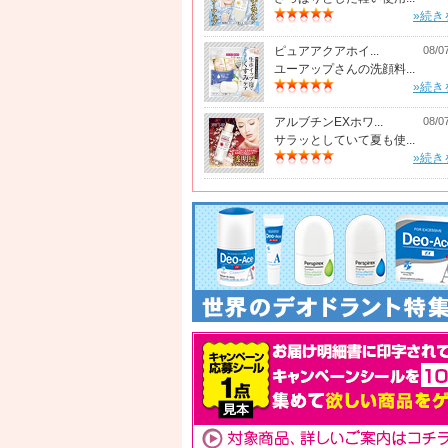
»続き
ピュアアクアホイ...
08/0
ユーアップさんの洗顔料...
»続き
アルブチンEXホワ...
08/0
サラッとしていて夏も使...
»続き