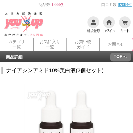
商品数:
1888点
口コミ数:
92094件
カテゴリ
お気に入り
お買い物
お問合せ
一覧
一覧
ガイド
TOPへ
商品詳細
ナイアシンアミド10%美白液(2個セット)