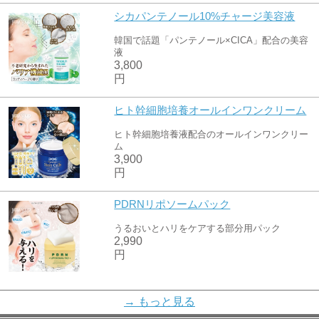
シカパンテノール10%チャージ美容液
韓国で話題「パンテノール×CICA」配合の美容
液
3,800
円
ヒト幹細胞培養オールインワンクリーム
ヒト幹細胞培養液配合のオールインワンクリー
ム
3,900
円
PDRNリポソームパック
うるおいとハリをケアする部分用パック
2,990
円
ドクターEGFオールインワンクリーム
→ もっと見る