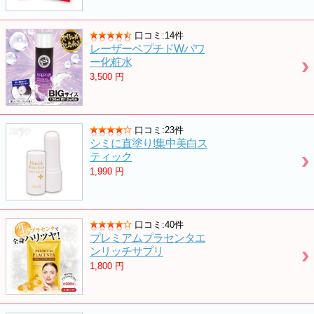
口コミ:14件
レーザーペプチドWパワ
ー化粧水
3,500
円
口コミ:23件
シミに直塗り!集中美白ス
ティック
1,990
円
口コミ:40件
プレミアムプラセンタエ
ンリッチサプリ
1,800
円