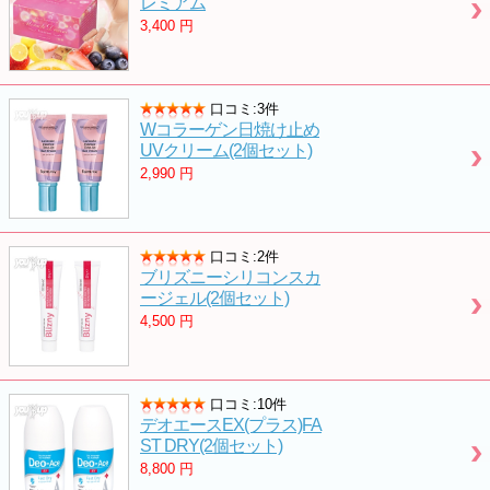
レミアム
3,400
円
口コミ:3件
Wコラーゲン日焼け止め
UVクリーム(2個セット)
2,990
円
口コミ:2件
ブリズニーシリコンスカ
ージェル(2個セット)
4,500
円
口コミ:10件
デオエースEX(プラス)FA
ST DRY(2個セット)
8,800
円