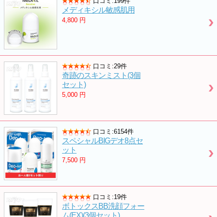
口コミ:199件
メディキシル敏感肌用
4,800
円
口コミ:29件
奇跡のスキンミスト(3個
セット)
5,000
円
口コミ:6154件
スペシャルBIGデオ8点セ
ット
7,500
円
口コミ:19件
ボトックスBB洗顔フォー
ム(EX)(3個セット)