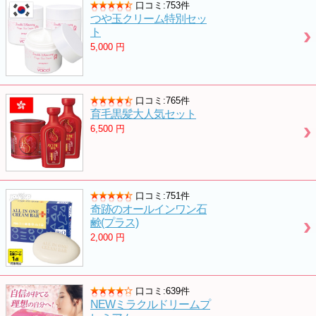
口コミ:753件
つや玉クリーム特別セッ
ト
5,000
円
口コミ:765件
育毛黒髪大人気セット
6,500
円
口コミ:751件
奇跡のオールインワン石
鹸(プラス)
2,000
円
口コミ:639件
NEWミラクルドリームプ