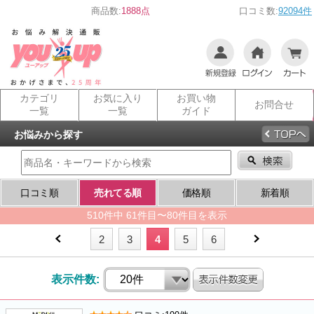
商品数:
1888点
口コミ数:
92094件
カテゴリ
お気に入り
お買い物
お問合せ
一覧
一覧
ガイド
お悩みから探す
口コミ順
売れてる順
価格順
新着順
510件中 61件目〜80件目を表示
2
3
4
5
6
表示件数: