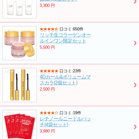
3,300
円
口コミ:650件
リッチ生コラーゲンオー
ルインワン限定セット
5,500
円
口コミ:23件
4Dカール&ボリュームマ
スカラ(2個セット)
2,500
円
口コミ:19件
レチノールニードルパッ
チ(4袋セット)
3,980
円