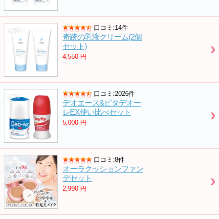
口コミ:14件
奇跡の乳液クリーム(2個
セット)
4,550
円
口コミ:2026件
デオエース&ピタデオー
レEX使い比べセット
5,000
円
口コミ:8件
オーラクッションファン
デセット
2,990
円