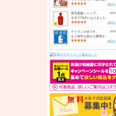
»続き
育毛黒髪シャンプ...
08/0
今月で79才になりました...
»続き
デトランスα(ワキ...
08/0
もう何年も前から愛用さ...
»続き