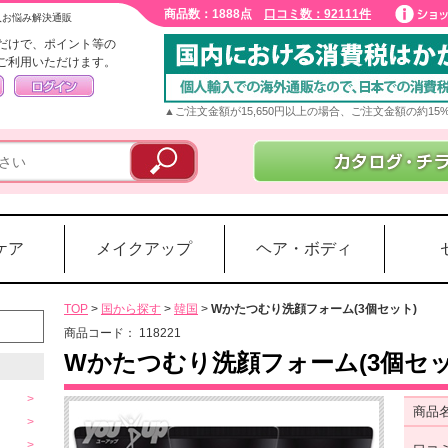
商品数：1888点
口コミ数：92111件
入お悩み解決通販
だけで、ポイント等の
ご利用いただけます。
▲ご注文金額が15,650円以上の場合、ご注文金額の約1
ケア
メイクアップ
ヘア・ボディ
TOP
>
国から探す
>
韓国
>
Wかたつむり洗顔フォーム(3個セット)
商品コード：
118221
Wかたつむり洗顔フォーム(3個セッ
商品