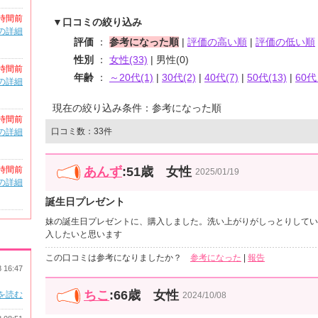
時間前
▼口コミの絞り込み
の詳細
評価
：
参考になった順
|
評価の高い順
|
評価の低い順
性別
：
女性(33)
| 男性(0)
時間前
年齢
：
～20代(1)
|
30代(2)
|
40代(7)
|
50代(13)
|
60代
の詳細
現在の絞り込み条件：参考になった順
時間前
口コミ数：33件
の詳細
時間前
あんず
:51歳 女性
2025/01/19
の詳細
誕生日プレゼント
妹の誕生日プレゼントに、購入しました。洗い上がりがしっとりしてい
入したいと思います
この口コミは参考になりましたか？
参考になった
|
報告
8 16:47
ちこ
:66歳 女性
を読む
2024/10/08