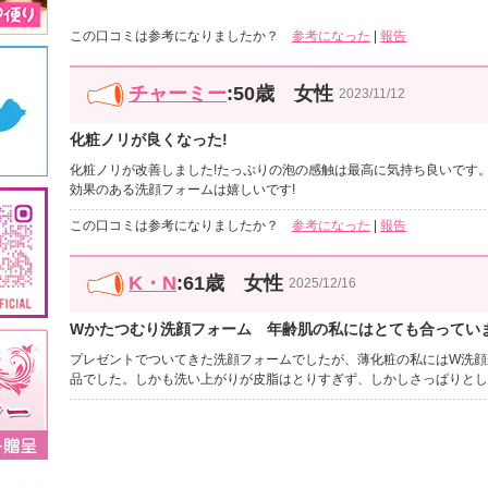
この口コミは参考になりましたか？
参考になった
|
報告
チャーミー
:50歳 女性
2023/11/12
化粧ノリが良くなった!
化粧ノリが改善しました!たっぷりの泡の感触は最高に気持ち良いです
効果のある洗顔フォームは嬉しいです!
この口コミは参考になりましたか？
参考になった
|
報告
K・N
:61歳 女性
2025/12/16
Wかたつむり洗顔フォーム 年齢肌の私にはとても合ってい
プレゼントでついてきた洗顔フォームでしたが、薄化粧の私にはW洗顔
品でした。しかも洗い上がりが皮脂はとりすぎず、しかしさっぱりとし