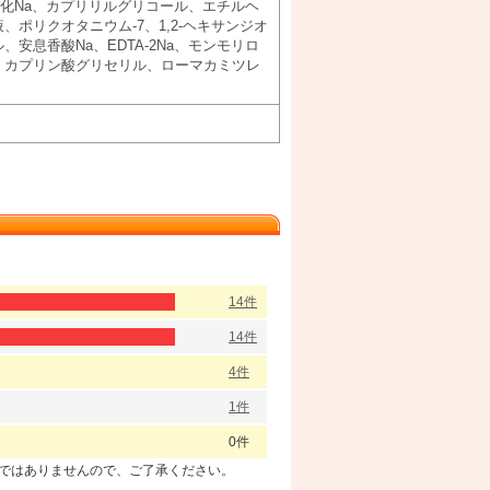
化Na、カプリリルグリコール、エチルヘ
ポリクオタニウム-7、1,2-ヘキサンジオ
安息香酸Na、EDTA-2Na、モンモリロ
、カプリン酸グリセリル、ローマカミツレ
14件
14件
4件
1件
0件
のではありませんので、ご了承ください。