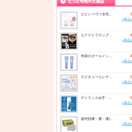
エピシーヴァ女性...
»商品
エクストラロング...
»商品
奇跡のオールイン...
»商品
スピキュールレチ...
»商品
デトランスα(手・...
»商品
超特効痩・痩・痩(...
»商品