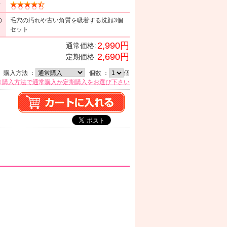
ミ
の
毛穴の汚れや古い角質を吸着する洗顔3個
セット
2,990円
通常価格:
2,690円
定期価格:
購入方法 ：
個数 ：
個
※購入方法で通常購入か定期購入をお選び下さい