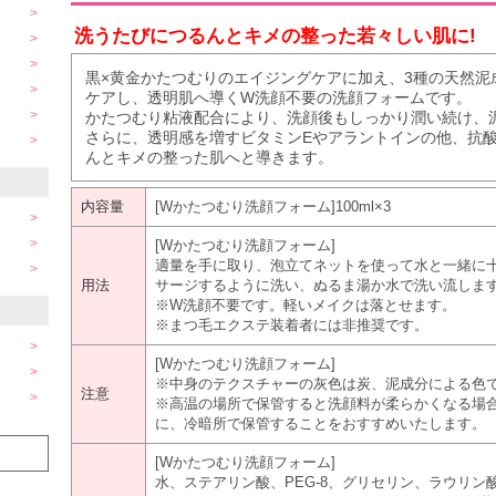
洗うたびにつるんとキメの整った若々しい肌に!
黒×黄金かたつむりのエイジングケアに加え、3種の天然泥
ケアし、透明肌へ導くW洗顔不要の洗顔フォームです。
かたつむり粘液配合により、洗顔後もしっかり潤い続け、
さらに、透明感を増すビタミンEやアラントインの他、抗
んとキメの整った肌へと導きます。
内容量
[Wかたつむり洗顔フォーム]100ml×3
[Wかたつむり洗顔フォーム]
適量を手に取り、泡立てネットを使って水と一緒に
用法
サージするように洗い、ぬるま湯か水で洗い流しま
※W洗顔不要です。軽いメイクは落とせます。
※まつ毛エクステ装着者には非推奨です。
[Wかたつむり洗顔フォーム]
※中身のテクスチャーの灰色は炭、泥成分による色
注意
※高温の場所で保管すると洗顔料が柔らかくなる場
に、冷暗所で保管することをおすすめいたします。
[Wかたつむり洗顔フォーム]
水、ステアリン酸、PEG-8、グリセリン、ラウリ