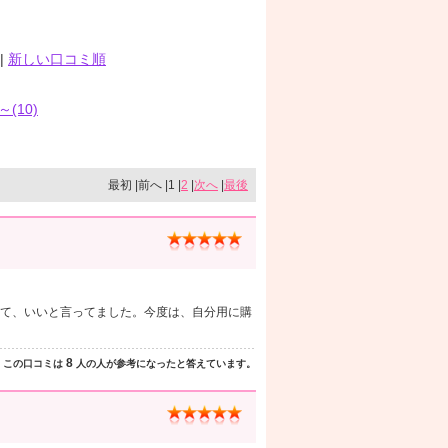
|
新しい口コミ順
～(10)
最初 |前へ |1 |
2
|
次へ
|
最後
て、いいと言ってました。今度は、自分用に購
8
この口コミは
人の人が参考になったと答えています。