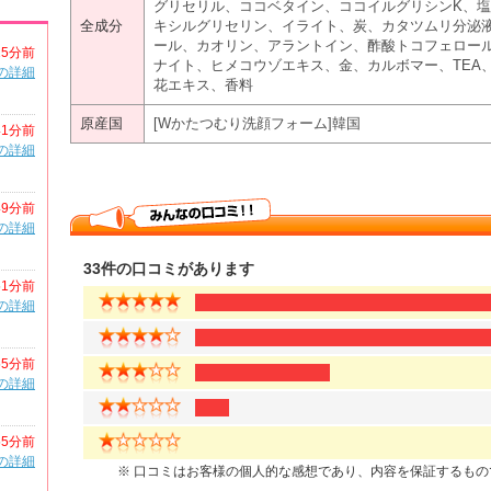
グリセリル、ココベタイン、ココイルグリシンK、塩
全成分
キシルグリセリン、イライト、炭、カタツムリ分泌液、
ール、カオリン、アラントイン、酢酸トコフェロール、
25分前
ナイト、ヒメコウゾエキス、金、カルボマー、TEA
の詳細
花エキス、香料
原産国
[Wかたつむり洗顔フォーム]韓国
41分前
の詳細
49分前
の詳細
33件の口コミがあります
51分前
の詳細
55分前
の詳細
55分前
の詳細
※ 口コミはお客様の個人的な感想であり、内容を保証するも