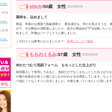
を読む
stitch
:50歳 女性
2024/02/28
7 14:41
期待を、込めまして
を読む
商品、本体がお洒落で高級感有り、 配合成分も、何だか良さそうな、
ので、その商品が消耗致しましたら、此方の商品((o(^∇^)o))使いた
5 11:20
めまして、評価はパーフェクトに致しました。
を読む
この口コミは参考になりましたか？
参考になった
|
報告
もものくるみ
:57歳 女性
2025/09/18
Wかたつむり洗顔フォーム もちっとした仕上がり
前回購入して使用してみると、洗顔だけでなくもちっとした仕上がりを
の後の化粧品を使うと肌になじむのがわかる位満足しています。ちょう
り悩むことなくすぐに注文しました。今後も使っていきたいと思います