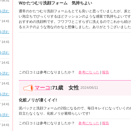
8 08:51
Wかたつむり洗顔フォーム 気持ちよい
を読む
通常のかたつむり洗顔フォームもとても良いと思っていましたが、炭と
い泡立ちでびっくりするほどクッションのような感覚で気持ちよいです
7 14:41
おすすめの洗顔料です。フワフワとこすらずに洗えるのでこれから続け
るエステのような泡なのかなと想像しました。ありがとうございました
を読む
7 14:41
を読む
7 14:41
この口コミは参考になりましたか？
参考になった
|
報告
を読む
7 14:41
マーコ
:71歳 女性
2024/06/11
を読む
化粧ノリが凄くイイ!
7 14:41
泥パックと洗顔フォームの2役になるので、毎日キレイになっていくの
目立たなくなり、化粧ノリが素晴らしいです!
を読む
この口コミは参考になりましたか？
参考になった
|
報告
7 14:41