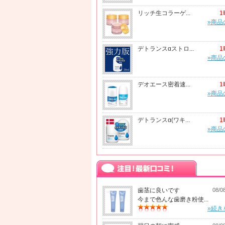
リッチ生コラーゲ...
1
»商品
デトランスαストロ...
1
»商品
デオエース密着速...
1
»商品
デトランスα(ワキ...
1
»商品
歯茎に良いです
08/0
今まで色んな歯磨き粉使...
»続き