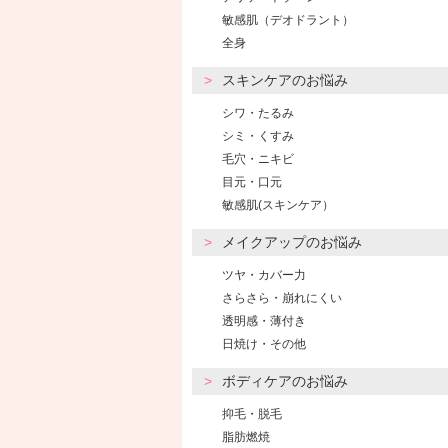
敏感肌（デオドラント）
全身
スキンケアのお悩み
シワ・たるみ
シミ・くすみ
毛穴・ニキビ
目元・口元
敏感肌(スキンケア）
メイクアップのお悩み
ツヤ・カバー力
さらさら・崩れにくい
透明感・薄付き
日焼け・その他
ボディケアのお悩み
抑毛・脱毛
脂肪燃焼