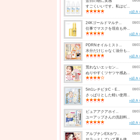
翌日の朝に実感
08/0
すごくいいです。私はピ...
»続き
24Kゴールドマルチ...
08/0
仕事でマスクを現在も外...
»続き
PDRNオイルミスト...
08/0
水分だけじゃなく油分も...
»続き
荒れないエッセン...
08/0
ぬりやすくツヤツヤ感あ...
»続き
5in1レチビタC・E...
08/0
さっぱりとした軽い使用...
»続き
ピュアアクアホイ...
08/0
ユーアップさんの洗顔料...
»続き
アルブチンEXホワ...
08/0
サラッとしていて夏も使...