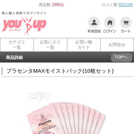
商品数:
1888点
口コミ数:
92111件
カテゴリ
お気に入り
お買い物
お問合せ
一覧
一覧
ガイド
TOPへ
商品詳細
プラセンタMAXモイストパック(10枚セット)