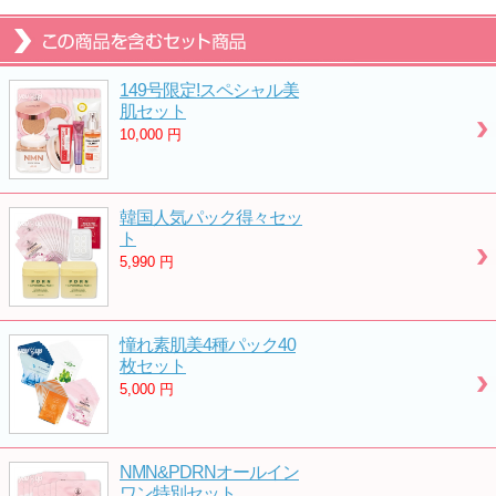
149号限定!スペシャル美
肌セット
10,000
円
韓国人気パック得々セッ
ト
5,990
円
憧れ素肌美4種パック40
枚セット
5,000
円
NMN&PDRNオールイン
ワン特別セット