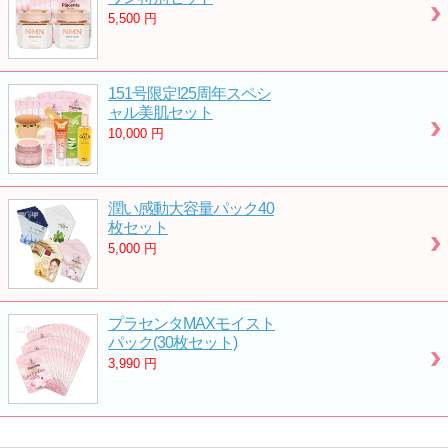
5,500
円
151号限定!25周年スペシ
ャル美肌セット
10,000
円
潤い感動大容量パック40
枚セット
5,000
円
プラセンタMAXモイスト
パック(30枚セット)
3,990
円