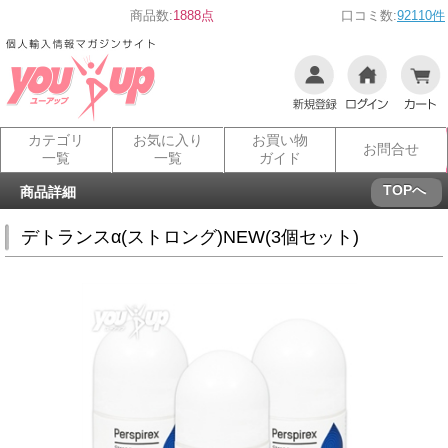
商品数:
1888点
口コミ数:
92110件
カテゴリ
お気に入り
お買い物
お問合せ
一覧
一覧
ガイド
TOPへ
商品詳細
デトランスα(ストロング)NEW(3個セット)